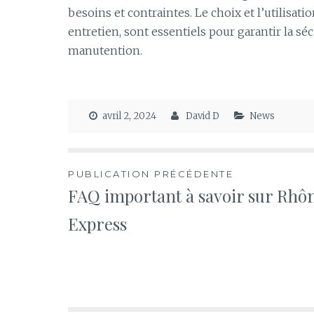
besoins et contraintes. Le choix et l’utilisati
entretien, sont essentiels pour garantir la séc
manutention.
avril 2, 2024
David D
News
Navigation
PUBLICATION PRÉCÉDENTE
FAQ important à savoir sur Rhô
de
Express
l’article