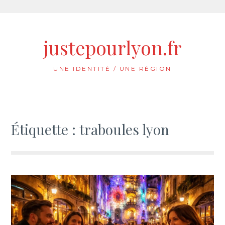
Aller
au
justepourlyon.fr
contenu
UNE IDENTITÉ / UNE RÉGION
Étiquette :
traboules lyon