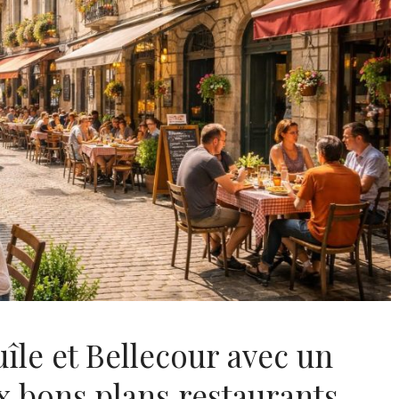
île et Bellecour avec un
x bons plans restaurants