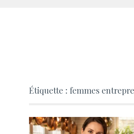
Aller
au
contenu
Étiquette :
femmes entrepr