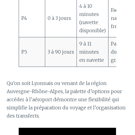
4 à 10
Face à la 
minutes
P4
0 à 3 jours
navettes
(navette
fréquente
disponible)
9 à 11
Parking l
P5
3 à 90 jours
minutes
durée ave
en navette
gratuite 
Qu’on soit Lyonnais ou venant de la région
Auvergne-Rhône-Alpes, la palette d’options pour
accéder à l’aéroport démontre une flexibilité qui
simplifie la préparation du voyage et l’organisation
des transferts.