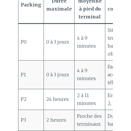
Durée
moyenne
Inform
Parking
maximale
à pied du
complém
terminal
Situé sous
4 à 9
terminaux 
P0
0 à 3 jours
minutes
badge tél
obligatoir
Face au te
4 à 9
P1
0 à 3 jours
accès via 
minutes
télépéage
2 à 11
En face du
P2
24 heures
minutes
2, badge 
Proche des
Durée limi
P3
2 heures
terminaux
badge tél